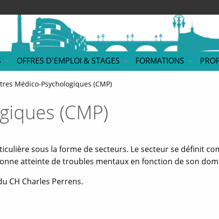
S
OFFRES D'EMPLOI & STAGES
FORMATIONS
PROF
tres Médico-Psychologiques (CMP)
giques (CMP)
rticulière sous la forme de secteurs. Le secteur se définit 
sonne atteinte de troubles mentaux en fonction de son domi
 du CH Charles Perrens.