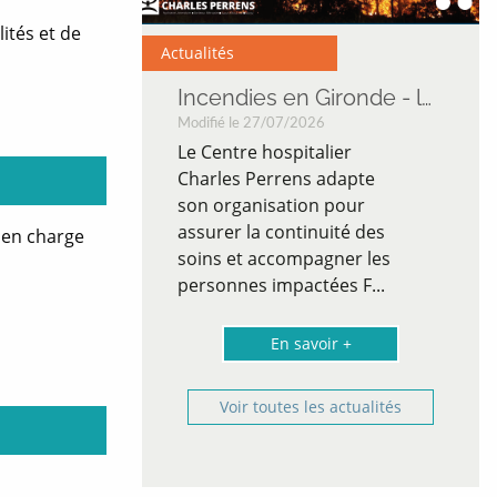
lités et de
Actualités
Incendies en Gironde - le CH Charles Perrens mobilisé
Incendies en Gironde - le CH Charles Perrens mobilisé
Modifié le 27/07/2026
er
Le Centre hospitalier
dapte
Charles Perrens adapte
pour
son organisation pour
té des
assurer la continuité des
s en charge
er les
soins et accompagner les
s F...
personnes impactées F...
 +
En savoir +
Voir toutes les actualités