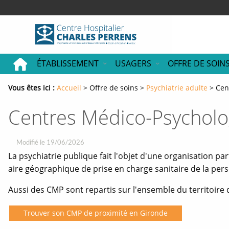
Accéder
Accéder
Accéder
au
au
au
contenu
menu
pied
principal
principal
de
page
ÉTABLISSEMENT
USAGERS
OFFRE DE SOIN
Vous êtes ici :
Fil
Accueil
Offre de soins
Psychiatrie adulte
Cen
d'ariane
Centres Médico-Psycholo
Modifié le 19/06/2026
La psychiatrie publique fait l'objet d'une organisation pa
aire géographique de prise en charge sanitaire de la per
Aussi des CMP sont repartis sur l'ensemble du territoire
Trouver son CMP de proximité en Gironde
Ouverture
nouvelle