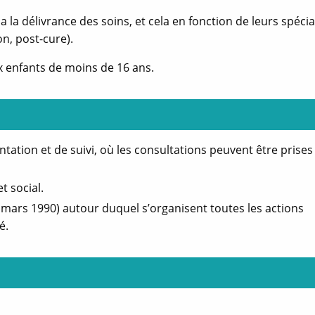
 la délivrance des soins, et cela en fonction de leurs spécia
tualités
Actualités
n, post-cure).
Incendies en Gironde - le CH Charles Perrens mobilisé
x enfants de moins de 16 ans.
Modifié le 27/07/2026
Modifié le 27/07/2026
Le Centre hospitalier
Le Centre hospitali
Charles Perrens adapte
Charles Perrens a
son organisation pour
son organisation 
assurer la continuité des
assurer la continui
ientation et de suivi, où les consultations peuvent être prise
soins et accompagner les
soins et accompagn
personnes impactées F...
personnes impactée
t social.
14 mars 1990) autour duquel s’organisent toutes les actions
En savoir +
En savoir
é.