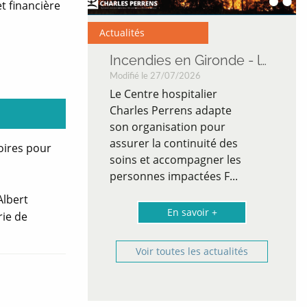
t financière
Actualités
Incendies en Gironde - le CH Charles Perrens mobilisé
Incendies en Gironde - le CH Charles Perrens mobilisé
Modifié le 27/07/2026
er
Le Centre hospitalier
dapte
Charles Perrens adapte
pour
son organisation pour
té des
assurer la continuité des
oires pour
er les
soins et accompagner les
s F...
personnes impactées F...
Albert
 +
En savoir +
rie de
Voir toutes les actualités