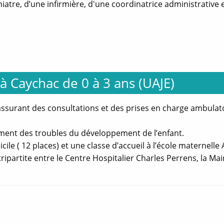
atre, d’une infirmière, d'une coordinatrice administrative e
tualités
Actualités
Incendies en Gironde - le CH Charles Perrens mobilisé
Modifié le 27/07/2026
Modifié le 27/07/2026
Le Centre hospitalier
Le Centre hospitali
à Caychac de 0 à 3 ans (UAJE)
Charles Perrens adapte
Charles Perrens a
son organisation pour
son organisation 
assurer la continuité des
assurer la continui
 assurant des consultations et des prises en charge ambulat
soins et accompagner les
soins et accompagn
personnes impactées F...
personnes impactée
itement des troubles du développement de l’enfant.
le ( 12 places) et une classe d’accueil à l’école maternelle 
En savoir +
En savoir
ipartite entre le Centre Hospitalier Charles Perrens, la Mai