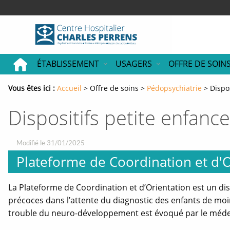
Accéder
Accéder
Accéder
au
au
au
contenu
menu
pied
principal
principal
de
page
ÉTABLISSEMENT
USAGERS
OFFRE DE SOIN
Vous êtes ici :
Fil
Accueil
Offre de soins
Pédopsychiatrie
Dispo
d'ariane
Dispositifs petite enfance
Modifié le 31/01/2025
Plateforme de Coordination et d'O
La Plateforme de Coordination et d’Orientation est un dis
précoces dans l’attente du diagnostic des enfants de moi
trouble du neuro-développement est évoqué par le méde