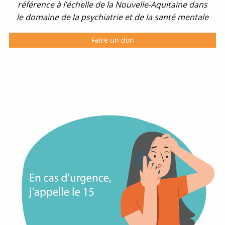
référence à l’échelle de la Nouvelle-Aquitaine dans
le domaine de la psychiatrie et de la santé mentale
Faire un don
O
u
v
e
r
t
u
r
e
n
o
u
v
e
l
l
e
f
e
n
ê
t
r
e