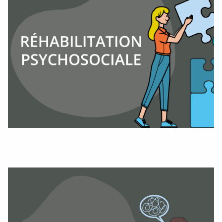
Publié le 26/09/2025
Actualités
Signature d’une convention de
partenariat entre le Centre
Hospitalier Charles Perrens et la
Fondation John BOST
Publié le 10/07/2025
Évènements
10 Jul 2025
Ciné-Débat / Mois des fiertés
Publié le 07/07/2025
Évènements
14 Jun 2025
Journée départementale Unafam
Gironde