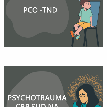
Publié le 11/06/2025
02 Jun 2025 > 06 Jun
Évènements
2025
Semaine de sensibilisation des
TCA
Modifié le 02/06/2025