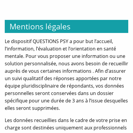
e
r
t
Mentions légales
u
r
e
Le dispositif QUESTIONS PSY a pour but l’accueil,
n
l’information, l’évaluation et l’orientation en santé
o
mentale. Pour vous proposer une information ou une
u
solution personnalisée, nous avons besoin de recueillir
v
auprès de vous certaines informations . Afin d’assurer
e
un suivi qualitatif des réponses apportées par notre
l
équipe pluridisciplinaire de répondants, vos données
l
personnelles seront conservées dans un dossier
e
spécifique pour une durée de 3 ans à l’issue desquelles
f
elles seront supprimées.
e
n
Les données recueillies dans le cadre de votre prise en
ê
charge sont destinées uniquement aux professionnels
t