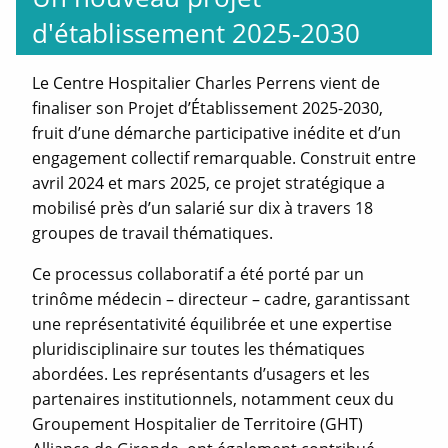
r
o
d'établissement 2025-2030
t
u
u
v
r
Le Centre Hospitalier Charles Perrens vient de
e
e
finaliser son Projet d’Établissement 2025-2030,
l
n
fruit d’une démarche participative inédite et d’un
l
o
engagement collectif remarquable. Construit entre
e
u
avril 2024 et mars 2025, ce projet stratégique a
f
v
mobilisé près d’un salarié sur dix à travers 18
e
e
n
groupes de travail thématiques.
l
ê
Ce processus collaboratif a été porté par un
l
t
e
trinôme médecin – directeur – cadre, garantissant
r
f
une représentativité équilibrée et une expertise
e
e
pluridisciplinaire sur toutes les thématiques
n
abordées. Les représentants d’usagers et les
ê
partenaires institutionnels, notamment ceux du
t
Groupement Hospitalier de Territoire (GHT)
r