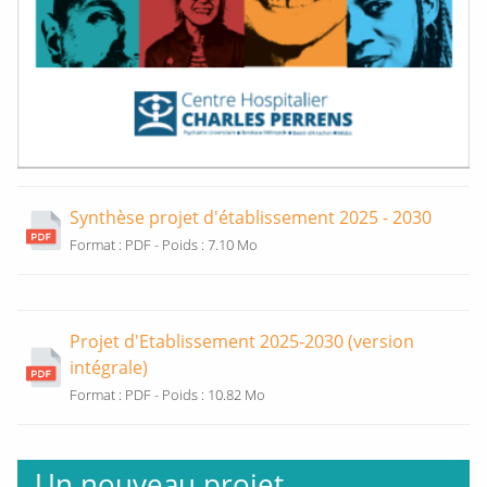
Synthèse projet d'établissement 2025 - 2030
O
Format : PDF - Poids : 7.10 Mo
u
v
e
Projet d'Etablissement 2025-2030 (version
r
intégrale)
t
O
Format : PDF - Poids : 10.82 Mo
u
u
r
v
e
e
Un nouveau projet
n